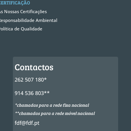
CERTIFICAÇÃO
As Nossas Certificações
Responsabilidade Ambiental
Política de Qualidade
Contactos
262 507 180*
914 536 803**
*chamadas para a rede fixa nacional
**chamadas para a rede móvel nacional
fdf@fdf.pt