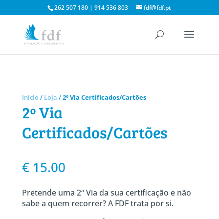
262 507 180 | 914 536 803
fdf@fdf.pt
Início
/
Loja
/
2º Via Certificados/Cartões
2º Via
Certificados/Cartões
€
15.00
Pretende uma 2ª Via da sua certificação e não
sabe a quem recorrer? A FDF trata por si.