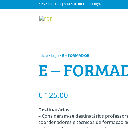
262 507 180 | 914 536 803
fdf@fdf.pt
Início
/
Loja
/
E – FORMADOR
E – FORMA
€
125.00
Destinatários:
– Consideram-se destinatários professor
coordenadores e técnicos de formação a