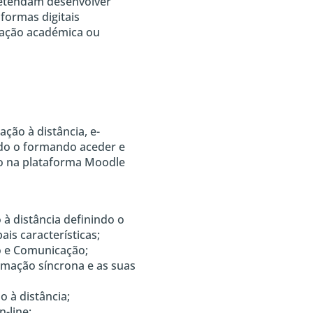
retendam desenvolver
formas digitais
ação académica ou
ção à distância, e-
do o formando aceder e
mo na plataforma Moodle
o à distância definindo o
ais características;
o e Comunicação;
rmação síncrona e as suas
o à distância;
n-line;