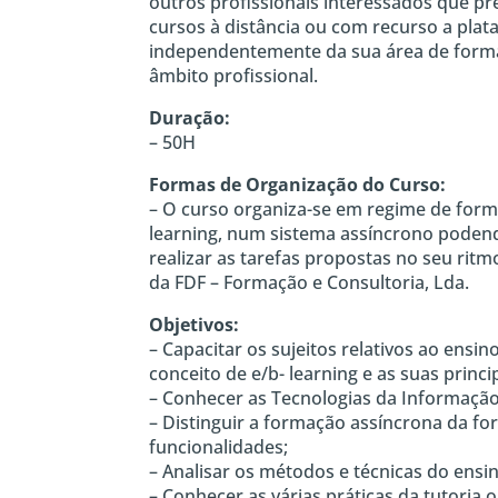
outros profissionais interessados que p
cursos à distância ou com recurso a plata
independentemente da sua área de form
âmbito profissional.
Duração:
– 50H
Formas de Organização do Curso:
– O curso organiza-se em regime de forma
learning, num sistema assíncrono poden
realizar as tarefas propostas no seu rit
da FDF – Formação e Consultoria, Lda.
Objetivos:
– Capacitar os sujeitos relativos ao ensin
conceito de e/b- learning e as suas princip
– Conhecer as Tecnologias da Informaçã
– Distinguir a formação assíncrona da fo
funcionalidades;
– Analisar os métodos e técnicas do ensin
– Conhecer as várias práticas da tutoria o