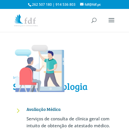
262 507 180 | 914 536 803
fdf@fdf.pt
Início
/
Saúde e Psicologia
Saúde e Psicologia
5
Avaliação Médica
Serviços de consulta de clínica geral com
intuito de obtenção de atestado médico.