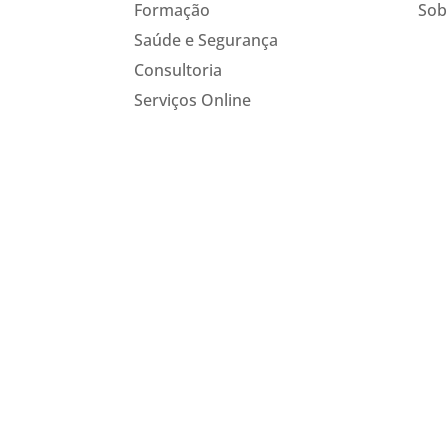
Formação
Sob
Saúde e Segurança
Consultoria
Serviços Online
Termos e Condições
Política de Privacidade e
Responsabilidade
Livro de Reclamações
Plano de Contingência