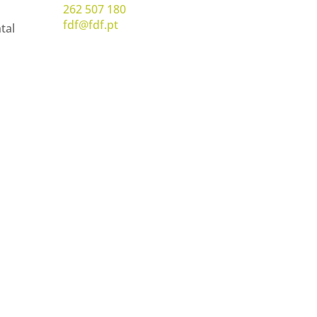
262 507 180
fdf@fdf.pt
tal
Rua D. Maria, s/n
Quinta da Cruz
2460-601 Aljubarrota