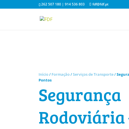
262 507 180 | 914 536 803
fdf@fdf.pt
Início
/
Formação
/
Serviços de Transporte
/
Segura
Pontos
Segurança
Rodoviária 